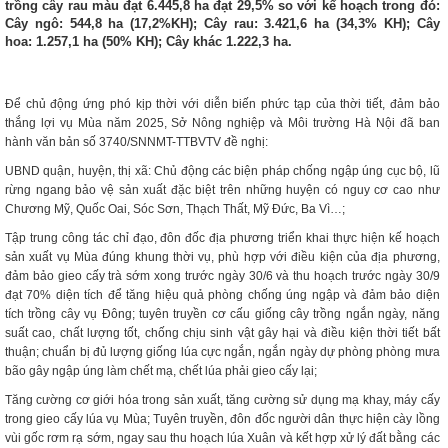
trồng cây rau màu đạt 6.445,8 ha đạt 29,5% so với kế hoạch trong đó:
Cây ngô: 544,8 ha (17,2%KH); Cây rau: 3.421,6 ha (34,3% KH); Cây
hoa: 1.257,1 ha (50% KH); Cây khác 1.222,3 ha.
Để chủ động ứng phó kịp thời với diễn biến phức tạp của thời tiết, đảm bảo
thắng lợi vụ Mùa năm 2025, Sở Nông nghiệp và Môi trường Hà Nội đã ban
hành văn bản số 3740/SNNMT-TTBVTV đề nghị:
UBND quận, huyện, thị xã: Chủ động các biện pháp chống ngập úng cục bộ, lũ
rừng ngang bảo vệ sản xuất đặc biệt trên những huyện có nguy cơ cao như
Chương Mỹ, Quốc Oai, Sóc Sơn, Thạch Thất, Mỹ Đức, Ba Vì…;
Tập trung công tác chỉ đạo, đôn đốc địa phương triển khai thực hiện kế hoạch
sản xuất vụ Mùa đúng khung thời vụ, phù hợp với điều kiện của địa phương,
đảm bảo gieo cấy trà sớm xong trước ngày 30/6 và thu hoạch trước ngày 30/9
đạt 70% diện tích để tăng hiệu quả phòng chống úng ngập và đảm bảo diện
tích trồng cây vụ Đông; tuyên truyền cơ cấu giống cây trồng ngắn ngày, năng
suất cao, chất lượng tốt, chống chịu sinh vật gây hại và điều kiện thời tiết bất
thuận; chuẩn bị đủ lượng giống lúa cực ngắn, ngắn ngày dự phòng phòng mưa
bão gây ngập úng làm chết mạ, chết lúa phải gieo cấy lại;
Tăng cường cơ giới hóa trong sản xuất, tăng cường sử dụng mạ khay, máy cấy
trong gieo cấy lúa vụ Mùa; Tuyên truyền, đôn đốc người dân thực hiện cày lồng
vùi gốc rơm rạ sớm, ngay sau thu hoạch lúa Xuân và kết hợp xử lý đất bằng các