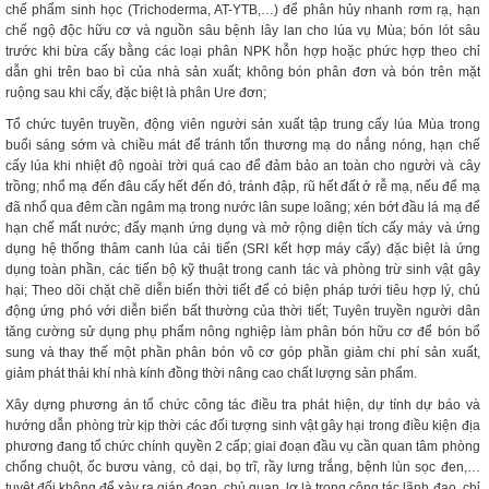
chế phẩm sinh học (Trichoderma, AT-YTB,…) để phân hủy nhanh rơm rạ, hạn
chế ngộ độc hữu cơ và nguồn sâu bệnh lây lan cho lúa vụ Mùa; bón lót sâu
trước khi bừa cấy bằng các loại phân NPK hỗn hợp hoặc phức hợp theo chỉ
dẫn ghi trên bao bì của nhà sản xuất; không bón phân đơn và bón trên mặt
ruộng sau khi cấy, đặc biệt là phân Ure đơn;
Tổ chức tuyên truyền, động viên người sản xuất tập trung cấy lúa Mùa trong
buổi sáng sớm và chiều mát để tránh tổn thương mạ do nắng nóng, hạn chế
cấy lúa khi nhiệt độ ngoài trời quá cao để đảm bảo an toàn cho người và cây
trồng; nhổ mạ đến đâu cấy hết đến đó, tránh đập, rũ hết đất ở rễ mạ, nếu để mạ
đã nhổ qua đêm cần ngâm mạ trong nước lân supe loãng; xén bớt đầu lá mạ để
hạn chế mất nước; đẩy mạnh ứng dụng và mở rộng diện tích cấy máy và ứng
dụng hệ thống thâm canh lúa cải tiến (SRI kết hợp máy cấy) đặc biệt là ứng
dụng toàn phần, các tiến bộ kỹ thuật trong canh tác và phòng trừ sinh vật gây
hại; Theo dõi chặt chẽ diễn biến thời tiết để có biện pháp tưới tiêu hợp lý, chủ
động ứng phó với diễn biến bất thường của thời tiết; Tuyên truyền người dân
tăng cường sử dụng phụ phẩm nông nghiệp làm phân bón hữu cơ để bón bổ
sung và thay thế một phần phân bón vô cơ góp phần giảm chi phí sản xuất,
giảm phát thải khí nhà kính đồng thời nâng cao chất lượng sản phẩm.
Xây dựng phương án tổ chức công tác điều tra phát hiện, dự tính dự báo và
hướng dẫn phòng trừ kịp thời các đối tượng sinh vật gây hại trong điều kiện địa
phương đang tổ chức chính quyền 2 cấp; giai đoạn đầu vụ cần quan tâm phòng
chống chuột, ốc bươu vàng, cỏ dại, bọ trĩ, rầy lưng trắng, bệnh lùn sọc đen,…
tuyệt đối không để xảy ra gián đoạn, chủ quan, lơ là trong công tác lãnh đạo, chỉ