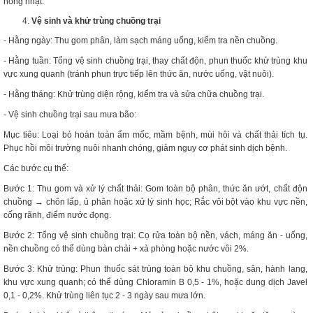
hồng nhạt.
Vệ sinh và khử trùng chuồng trại
- Hằng ngày: Thu gom phân, làm sạch máng uống, kiểm tra nền chuồng.
- Hằng tuần: Tổng vệ sinh chuồng trại, thay chất độn, phun thuốc khử trùng khu
vực xung quanh (tránh phun trực tiếp lên thức ăn, nước uống, vật nuôi).
- Hằng tháng: Khử trùng diện rộng, kiểm tra và sửa chữa chuồng trại.
- Vệ sinh chuồng trại sau mưa bão:
Mục tiêu: Loại bỏ hoàn toàn ẩm mốc, mầm bệnh, mùi hôi và chất thải tích tụ.
Phục hồi môi trường nuôi nhanh chóng, giảm nguy cơ phát sinh dịch bệnh.
Các bước cụ thể:
Bước 1: Thu gom và xử lý chất thải: Gom toàn bộ phân, thức ăn ướt, chất độn
chuồng → chôn lấp, ủ phân hoặc xử lý sinh học; Rắc vôi bột vào khu vực nền,
cống rãnh, điểm nước đọng.
Bước 2: Tổng vệ sinh chuồng trại: Cọ rửa toàn bộ nền, vách, máng ăn - uống,
nền chuồng có thể dùng bàn chải + xà phòng hoặc nước vôi 2%.
Bước 3: Khử trùng: Phun thuốc sát trùng toàn bộ khu chuồng, sân, hành lang,
khu vực xung quanh; có thể dùng Chloramin B 0,5 - 1%, hoặc dung dịch Javel
0,1 - 0,2%. Khử trùng liên tục 2 - 3 ngày sau mưa lớn.