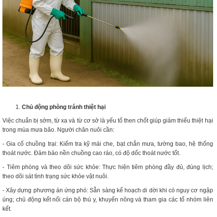
Chủ động phòng tránh thiệt hại
Việc chuẩn bị sớm, từ xa và từ cơ sở là yếu tố then chốt giúp giảm thiểu thiệt hại
trong mùa mưa bão. Người chăn nuôi cần:
- Gia cố chuồng trại: Kiểm tra kỹ mái che, bạt chắn mưa, tường bao, hệ thống
thoát nước. Đảm bảo nền chuồng cao ráo, có độ dốc thoát nước tốt.
- Tiêm phòng và theo dõi sức khỏe: Thực hiện tiêm phòng đầy đủ, đúng lịch;
theo dõi sát tình trạng sức khỏe vật nuôi.
- Xây dựng phương án ứng phó: Sẵn sàng kế hoạch di dời khi có nguy cơ ngập
úng; chủ động kết nối cán bộ thú y, khuyến nông và tham gia các tổ nhóm liên
kết.