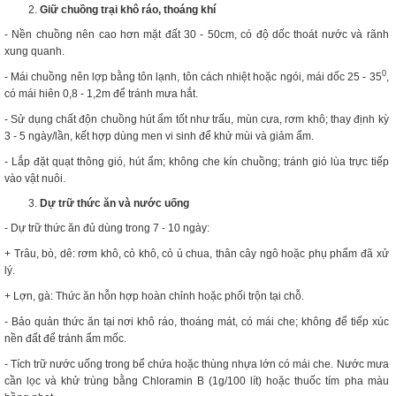
Giữ chuồng trại khô ráo, thoáng khí
- Nền chuồng nên cao hơn mặt đất 30 - 50cm, có độ dốc thoát nước và rãnh
xung quanh.
0
- Mái chuồng nên lợp bằng tôn lạnh, tôn cách nhiệt hoặc ngói, mái dốc 25 - 35
,
có mái hiên 0,8 - 1,2m để tránh mưa hắt.
- Sử dụng chất độn chuồng hút ẩm tốt như trấu, mùn cưa, rơm khô; thay định kỳ
3 - 5 ngày/lần, kết hợp dùng men vi sinh để khử mùi và giảm ẩm.
- Lắp đặt quạt thông gió, hút ẩm; không che kín chuồng; tránh gió lùa trực tiếp
vào vật nuôi.
Dự trữ thức ăn và nước uống
- Dự trữ thức ăn đủ dùng trong 7 - 10 ngày:
+ Trâu, bò, dê: rơm khô, cỏ khô, cỏ ủ chua, thân cây ngô hoặc phụ phẩm đã xử
lý.
+ Lợn, gà: Thức ăn hỗn hợp hoàn chỉnh hoặc phối trộn tại chỗ.
- Bảo quản thức ăn tại nơi khô ráo, thoáng mát, có mái che; không để tiếp xúc
nền đất để tránh ẩm mốc.
- Tích trữ nước uống trong bể chứa hoặc thùng nhựa lớn có mái che. Nước mưa
cần lọc và khử trùng bằng Chloramin B (1g/100 lít) hoặc thuốc tím pha màu