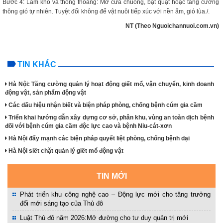
Bước 4: Làm khô và thông thoáng: Mở cửa chuồng, bật quạt hoặc tăng cường
thông gió tự nhiên. Tuyệt đối không để vật nuôi tiếp xúc với nền ẩm, gió lùa./.
NT (Theo Nguoichannuoi.com.vn)
TIN KHÁC
Hà Nội: Tăng cường quản lý hoạt động giết mổ, vận chuyển, kinh doanh
động vật, sản phẩm động vật
Các dấu hiệu nhận biết và biện pháp phòng, chống bệnh cúm gia cầm
Triển khai hướng dẫn xây dựng cơ sở, phân khu, vùng an toàn dịch bệnh
đối với bệnh cúm gia cầm độc lực cao và bệnh Niu-cát-xơn
Hà Nội đẩy mạnh các biện pháp quyết liệt phòng, chống bệnh dại
Hà Nội siết chặt quản lý giết mổ động vật
TIN MỚI
Phát triển khu công nghệ cao – Động lực mới cho tăng trưởng
đổi mới sáng tạo của Thủ đô
Luật Thủ đô năm 2026:Mở đường cho tư duy quản trị mới