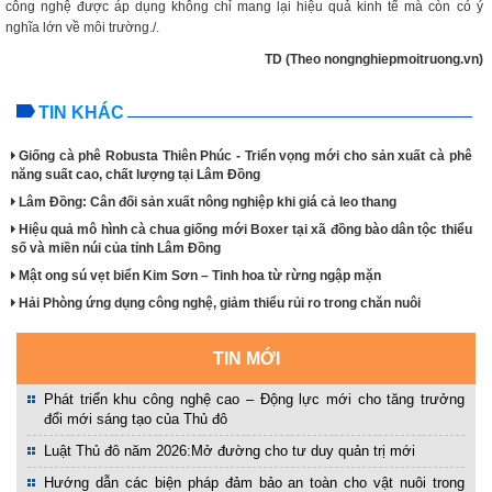
công nghệ được áp dụng không chỉ mang lại hiệu quả kinh tế mà còn có ý
nghĩa lớn về môi trường./.
TD (Theo nongnghiepmoitruong.vn)
TIN KHÁC
Giống cà phê Robusta Thiên Phúc - Triển vọng mới cho sản xuất cà phê
năng suất cao, chất lượng tại Lâm Đồng
Lâm Đồng: Cân đối sản xuất nông nghiệp khi giá cả leo thang
Hiệu quả mô hình cà chua giống mới Boxer tại xã đồng bào dân tộc thiểu
số và miền núi của tỉnh Lâm Đồng
Mật ong sú vẹt biển Kim Sơn – Tinh hoa từ rừng ngập mặn
Hải Phòng ứng dụng công nghệ, giảm thiểu rủi ro trong chăn nuôi
TIN MỚI
Phát triển khu công nghệ cao – Động lực mới cho tăng trưởng
đổi mới sáng tạo của Thủ đô
Luật Thủ đô năm 2026:Mở đường cho tư duy quản trị mới
Hướng dẫn các biện pháp đảm bảo an toàn cho vật nuôi trong