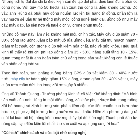
Nhưng tích tụ đất đai chỉ là điều kiện cần để tạo đột phá, điều kiện đủ là phải có
công nghệ. Với quy mô 50 hecta, sản xuất thủ công là điều không tưởng. Do
vậy, anh Hùng đã phải huy động nguồn lực lên tới hàng tỷ đồng, phần lớn là
vay mượn để đầu tư hệ thống máy móc, công nghệ hiện đại, đồng bộ như máy
cày, máy gặt đập liên hợp và thuê dịch vụ drone phun thuốc.
Những cỗ máy này làm việc không mệt mỏi, chính xác. Máy cấy giúp giảm 70 -
80% công lao động, đảm bảo mật độ lúa đồng đều. Máy gặt thu hoạch nhanh,
giảm thất thoát, còn drone giúp tiết kiệm hóa chất, bảo vệ sức khỏe. Hiệu quả
kinh tế thấy rõ khi chi phí lao động giảm 35 - 50%, năng suất tăng 10 - 15%,
quan trọng nhất là anh hoàn toàn chủ động trong sản xuất, không còn lệ thuộc
vào nhân công thời vụ.
Theo tính toán, san phẳng ruộng bằng GPS giúp tiết kiệm 30 - 40% nước
tưới,
máy cấy
tự hành giúp giảm 15% giống, drone giảm 30 - 40% vật tư, máy
cuộn rơm chấm dứt tình trạng đốt rơm gây ô nhiễm...
Ông Vũ Thành Quang - Trưởng phòng Kinh tế xã Việt Khê khẳng định: "Mô hình
sản xuất của anh Hùng là một điểm sáng, đã khắc phục được tình trạng ruộng
đất bỏ hoang và định hướng sản phẩm tiệm cận các tiêu chuẩn cao hơn như
hữu cơ, phục vụ thị trường trong nước và xuất khẩu. Hiện địa phương đang rà
soát lại toàn bộ hệ thống kênh mương, thủy lợi để kiến nghị Thành phố đầu tư,
nâng cấp, tạo điều kiện tốt nhất cho sản xuất và áp dụng cơ giới hóa”.
"Cú hích" chính sách và sức bật nhờ công nghệ