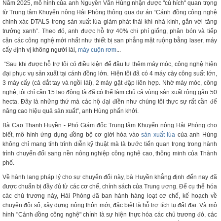
Năm 2025, mô hình của anh Nguyễn Văn Hùng nhận được "cú hích" quan trọng
từ Trung tâm Khuyến nông Hải Phòng thông qua dự án “Cánh đồng công nghệ
chính xác DTALS trong sản xuất lúa giảm phát thải khí nhà kính, gắn với tăng
trưởng xanh”. Theo đó, anh được hỗ trợ 40% chi phí giống, phân bón và tiếp
cận các công nghệ mới nhất như thiết bị san phẳng mặt ruộng bằng laser, máy
cấy định vị không người lái,
máy cuộn rơm
...
“Sau khi được hỗ trợ tôi có điều kiện để đầu tư thêm máy móc, công nghệ hiện
đại phục vụ sản xuất tại cánh đồng lớn. Hiện tôi đã có 4 máy cày công suất lớn,
3 máy cấy (cả dắt tay và ngồi lái), 2 máy gặt đập liên hợp. Nhờ máy móc, công
nghệ, tôi chỉ cần 15 lao động là đã có thể làm chủ cả vùng sản xuất rộng gần 50
hecta. Đây là những thứ mà các hộ đại điền như chúng tôi thực sự rất cần để
nâng cao hiệu quả sản xuất”, anh Hùng phấn khởi.
Bà Cao Thanh Huyền - Phó Giám đốc Trung tâm Khuyến nông Hải Phòng cho
biết, mô hình ứng dụng đồng bộ cơ giới hóa vào
sản xuất lúa
của anh Hùng
không chỉ mang tính trình diễn kỹ thuật mà là bước tiến quan trọng trong hành
trình chuyển đổi sang nền nông nghiệp công nghệ cao, thông minh của Thành
phố.
Về hành lang pháp lý cho sự chuyển đổi này, bà Huyền khẳng định đến nay đã
được chuẩn bị đầy đủ từ các cơ chế, chính sách của Trung ương. Để cụ thể hóa
các chủ trương này, Hải Phòng đã ban hành hàng loạt cơ chế, kế hoạch về
chuyển đổi số, xây dựng nông thôn mới, đặc biệt là hỗ trợ tích tụ đất đai. Và mô
hình "Cánh đồng công nghệ" chính là sự hiện thực hóa các chủ trương đó, các