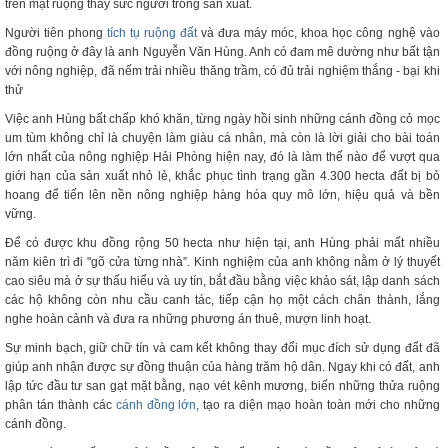
trên mặt ruộng thay sức người trong sản xuất.
Người tiên phong
tích tụ ruộng đất
và đưa máy móc, khoa học công nghệ vào
đồng ruộng ở đây là anh Nguyễn Văn Hùng. Anh có đam mê dường như bất tận
với nông nghiệp, đã nếm trải nhiều thăng trầm, có đủ trải nghiệm thắng - bại khi
thử
Việc anh Hùng bất chấp khó khăn, từng ngày hồi sinh những cánh đồng cỏ mọc
um tùm không chỉ là chuyện làm giàu cá nhân, mà còn là lời giải cho bài toán
lớn nhất của nông nghiệp Hải Phòng hiện nay, đó là làm thế nào để vượt qua
giới hạn của sản xuất nhỏ lẻ, khắc phục tình trạng gần 4.300 hecta đất bị bỏ
hoang để tiến lên nền nông nghiệp hàng hóa quy mô lớn, hiệu quả và bền
vững.
Để có được khu đồng rộng 50 hecta như hiện tại, anh Hùng phải mất nhiều
năm kiên trì đi "gõ cửa từng nhà”. Kinh nghiệm của anh không nằm ở lý thuyết
cao siêu mà ở sự thấu hiểu và uy tín, bắt đầu bằng việc khảo sát, lập danh sách
các hộ không còn nhu cầu canh tác, tiếp cận họ một cách chân thành, lắng
nghe hoàn cảnh và đưa ra những phương án thuê, mượn linh hoạt.
Sự minh bạch, giữ chữ tín và cam kết không thay đổi mục đích sử dụng đất đã
giúp anh nhận được sự đồng thuận của hàng trăm hộ dân. Ngay khi có đất, anh
lập tức đầu tư san gạt mặt bằng, nạo vét kênh mương, biến những thửa ruộng
phân tán thành các
cánh đồng lớn
, tạo ra diện mạo hoàn toàn mới cho những
cánh đồng.