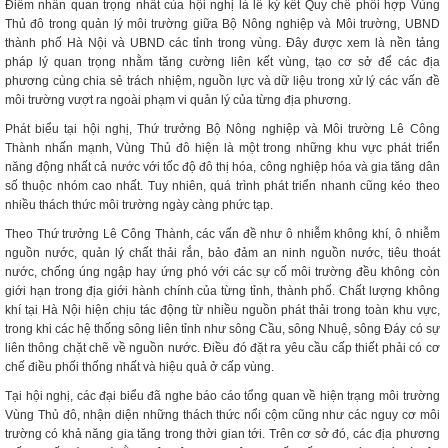
Điểm nhấn quan trọng nhất của hội nghị là lễ ký kết Quy chế phối hợp Vùng
Thủ đô trong quản lý môi trường giữa Bộ Nông nghiệp và Môi trường, UBND
thành phố Hà Nội và UBND các tỉnh trong vùng. Đây được xem là nền tảng
pháp lý quan trọng nhằm tăng cường liên kết vùng, tạo cơ sở để các địa
phương cùng chia sẻ trách nhiệm, nguồn lực và dữ liệu trong xử lý các vấn đề
môi trường vượt ra ngoài phạm vi quản lý của từng địa phương.
Phát biểu tại hội nghị, Thứ trưởng Bộ Nông nghiệp và Môi trường Lê Công
Thành nhấn mạnh, Vùng Thủ đô hiện là một trong những khu vực phát triển
năng động nhất cả nước với tốc độ đô thị hóa, công nghiệp hóa và gia tăng dân
số thuộc nhóm cao nhất. Tuy nhiên, quá trình phát triển nhanh cũng kéo theo
nhiều thách thức môi trường ngày càng phức tạp.
Theo Thứ trưởng Lê Công Thành, các vấn đề như ô nhiễm không khí, ô nhiễm
nguồn nước, quản lý chất thải rắn, bảo đảm an ninh nguồn nước, tiêu thoát
nước, chống úng ngập hay ứng phó với các sự cố môi trường đều không còn
giới hạn trong địa giới hành chính của từng tỉnh, thành phố. Chất lượng không
khí tại Hà Nội hiện chịu tác động từ nhiều nguồn phát thải trong toàn khu vực,
trong khi các hệ thống sông liên tỉnh như sông Cầu, sông Nhuệ, sông Đáy có sự
liên thông chặt chẽ về nguồn nước. Điều đó đặt ra yêu cầu cấp thiết phải có cơ
chế điều phối thống nhất và hiệu quả ở cấp vùng.
Tại hội nghị, các đại biểu đã nghe báo cáo tổng quan về hiện trạng môi trường
Vùng Thủ đô, nhận diện những thách thức nổi cộm cũng như các nguy cơ môi
trường có khả năng gia tăng trong thời gian tới. Trên cơ sở đó, các địa phương