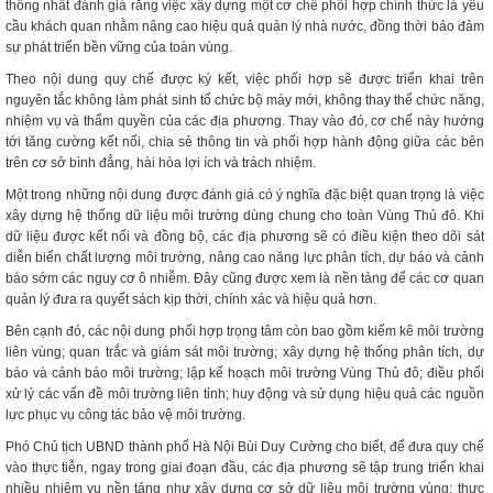
thống nhất đánh giá rằng việc xây dựng một cơ chế phối hợp chính thức là yêu
cầu khách quan nhằm nâng cao hiệu quả quản lý nhà nước, đồng thời bảo đảm
sự phát triển bền vững của toàn vùng.
Theo nội dung quy chế được ký kết, việc phối hợp sẽ được triển khai trên
nguyên tắc không làm phát sinh tổ chức bộ máy mới, không thay thế chức năng,
nhiệm vụ và thẩm quyền của các địa phương. Thay vào đó, cơ chế này hướng
tới tăng cường kết nối, chia sẻ thông tin và phối hợp hành động giữa các bên
trên cơ sở bình đẳng, hài hòa lợi ích và trách nhiệm.
Một trong những nội dung được đánh giá có ý nghĩa đặc biệt quan trọng là việc
xây dựng hệ thống dữ liệu môi trường dùng chung cho toàn Vùng Thủ đô. Khi
dữ liệu được kết nối và đồng bộ, các địa phương sẽ có điều kiện theo dõi sát
diễn biến chất lượng môi trường, nâng cao năng lực phân tích, dự báo và cảnh
báo sớm các nguy cơ ô nhiễm. Đây cũng được xem là nền tảng để các cơ quan
quản lý đưa ra quyết sách kịp thời, chính xác và hiệu quả hơn.
Bên cạnh đó, các nội dung phối hợp trọng tâm còn bao gồm kiểm kê môi trường
liên vùng; quan trắc và giám sát môi trường; xây dựng hệ thống phân tích, dự
báo và cảnh báo môi trường; lập kế hoạch môi trường Vùng Thủ đô; điều phối
xử lý các vấn đề môi trường liên tỉnh; huy động và sử dụng hiệu quả các nguồn
lực phục vụ công tác bảo vệ môi trường.
Phó Chủ tịch UBND thành phố Hà Nội Bùi Duy Cường cho biết, để đưa quy chế
vào thực tiễn, ngay trong giai đoạn đầu, các địa phương sẽ tập trung triển khai
nhiều nhiệm vụ nền tảng như xây dựng cơ sở dữ liệu môi trường vùng; thực