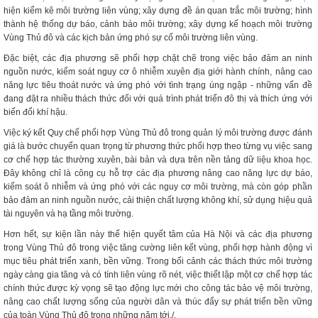
hiện kiểm kê môi trường liên vùng; xây dựng đề án quan trắc môi trường; hình
thành hệ thống dự báo, cảnh báo môi trường; xây dựng kế hoạch môi trường
Vùng Thủ đô và các kịch bản ứng phó sự cố môi trường liên vùng.
Đặc biệt, các địa phương sẽ phối hợp chặt chẽ trong việc bảo đảm an ninh
nguồn nước, kiểm soát nguy cơ ô nhiễm xuyên địa giới hành chính, nâng cao
năng lực tiêu thoát nước và ứng phó với tình trạng úng ngập - những vấn đề
đang đặt ra nhiều thách thức đối với quá trình phát triển đô thị và thích ứng với
biến đổi khí hậu.
Việc ký kết Quy chế phối hợp Vùng Thủ đô trong quản lý môi trường được đánh
giá là bước chuyển quan trọng từ phương thức phối hợp theo từng vụ việc sang
cơ chế hợp tác thường xuyên, bài bản và dựa trên nền tảng dữ liệu khoa học.
Đây không chỉ là công cụ hỗ trợ các địa phương nâng cao năng lực dự báo,
kiểm soát ô nhiễm và ứng phó với các nguy cơ môi trường, mà còn góp phần
bảo đảm an ninh nguồn nước, cải thiện chất lượng không khí, sử dụng hiệu quả
tài nguyên và hạ tầng môi trường.
Hơn hết, sự kiện lần này thể hiện quyết tâm của Hà Nội và các địa phương
trong Vùng Thủ đô trong việc tăng cường liên kết vùng, phối hợp hành động vì
mục tiêu phát triển xanh, bền vững. Trong bối cảnh các thách thức môi trường
ngày càng gia tăng và có tính liên vùng rõ nét, việc thiết lập một cơ chế hợp tác
chính thức được kỳ vọng sẽ tạo động lực mới cho công tác bảo vệ môi trường,
nâng cao chất lượng sống của người dân và thúc đẩy sự phát triển bền vững
của toàn Vùng Thủ đô trong những năm tới./.