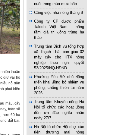
nuôi trong mùa mưa bão
Công việc nhà nông tháng 8
Công ty CP dược phẩm
Takichi Việt Nam – nâng
tầm giá trị đông trùng hạ
thảo
Trung tâm Dịch vụ tổng hợp
xã Thạch Thất bàn giao 02
máy cấy cho HTX nông
nghiệp theo nghị quyết
53/2025/NQ-HĐND
 nhiên thuận
Phường Yên Sở chủ động
 giữ vai trò
triển khai đồng bộ nhiệm vụ
Nhiều hộ dân
phòng, chống thiên tai năm
nh phát triển
2026
Trung tâm Khuyến nông Hà
rau màu, cây
Nội tổ chức các hoạt động
 nay, toàn xã
đền ơn đáp nghĩa nhân
g; hơn 60 ha
ngày 27/7
ùng đất bãi,
Hà Nội tổ chức Hội chợ xúc
tiến thương mại nông