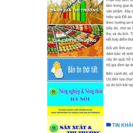
Phát huy tiềm n
Trung tâm Khuyến nông Hải
tâm trong giai đ
Phòng
sản phẩm. Xây dự
Trang thông tin điện tử
hiệu quả Đề án t
Tổng cục Khí tượng Thủy
theo hướng an to
Văn
bếp ăn, chợ an t
Sở nông nghiệp và Phát
thụ và du lịch. 
triển nông thôn Hà Nội
kết hợp điểm th
Trung tâm khuyến nông Hà
Đối với lĩnh vực
Nội
đảm bảo vệ sinh 
UBND Thành phố Hà Nội
cây ăn quả; hỗ t
Bộ Nông nghiệp và PTNT
hộ gia đình áp d
Báo nông nghiệp Việt Nam
Báo Hà Nội mới
Bên cạnh đó, x
Báo kinh tế nông thôn
Ưu tiên lựa chọ
vụ du lịch trải n
TIN KHÁ