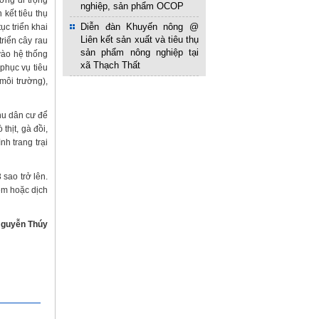
ớng đi trọng
nghiệp, sản phẩm OCOP
 kết tiêu thụ
Diễn đàn Khuyến nông @
ục triển khai
Liên kết sản xuất và tiêu thụ
triển cây rau
sản phẩm nông nghiệp tại
 vào hệ thống
xã Thạch Thất
 phục vụ tiêu
môi trường),
khu dân cư để
thịt, gà đồi,
nh trang trại
sao trở lên.
ệm hoặc dịch
guyễn Thúy