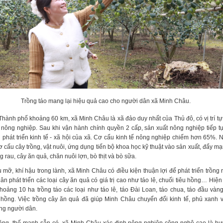
Trồng táo mang lại hiệu quả cao cho người dân xã Minh Châu.
Thành phố khoảng 60 km, xã Minh Châu là xã đảo duy nhất của Thủ đô, có vị trí tự
n nông nghiệp. Sau khi vận hành chính quyền 2 cấp, sản xuất nông nghiệp tiếp tục
g phát triển kinh tế - xã hội của xã. Cơ cấu kinh tế nông nghiệp chiếm hơn 65%. 
 cấu cây trồng, vật nuôi, ứng dụng tiến bộ khoa học kỹ thuật vào sản xuất, đẩy mạ
g rau, cây ăn quả, chăn nuôi lợn, bò thịt và bò sữa.
mỡ, khí hậu trong lành, xã Minh Châu có điều kiện thuận lợi để phát triển trồng 
n phát triển các loại cây ăn quả có giá trị cao như táo lê, chuối tiêu hồng… Hiện
oảng 10 ha trồng táo các loại như táo lê, táo Đài Loan, táo chua, táo đầu vàn
u hồng. Việc trồng cây ăn quả đã giúp Minh Châu chuyển đổi kinh tế, phủ xanh v
ng người dân.