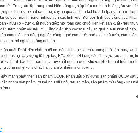
ăng, thế mạnh sẵn có, xã Minh Châu xác định nông nghiệp công nghệ cao là hư
oạn tới. Trong đó tập trung phát triển nông nghiệp hữu cơ, tuần hoàn, gắn với liên
ng mô hình sản xuất rau, hoa, cây ăn quả an toàn kết hợp du lịch sinh thái. Tiếp t
ái cơ cấu ngành nông nghiệp trên các lĩnh vực. Đối với lĩnh vực trồng trọt: Phát 
àn - hữu cơ - truy xuất nguồn gốc; mở rộng các chuỗi liên kết sản xuất - tiêu thụ
oàn thực phẩm và siêu thị. Tăng diện tích các loại cây ăn quả giá trị kinh tế cao,
Triển khai mô hình nông nghiệp công nghệ cao (tưới nhỏ giọt, nhà lưới, cảm biến 
am quan trải nghiệm nông nghiệp.
 chăn nuôi: Phát triển chăn nuôi an toàn sinh học, tổ chức vùng nuôi tập trung xa 
môi trường. Xây dựng tổ hợp tác, HTX kiểu mới trong các lĩnh vực: rau an toàn, bò 
rợ kỹ thuật, bao bì, nhãn mác, truy xuất nguồn gốc. Khuyến khích phát triển mô hì
ụng công nghệ xử lý chất thải, giảm ô nhiễm môi trường.
ã đẩy mạnh phát triển sản phẩm OCOP. Phấn đấu xây dựng sản phẩm OCOP đạt 3 
n các nhóm sản phẩm lợi thế như sữa bò, rau an toàn, sản phẩm thủ công - lưu ni
ghiệm./.
N
C