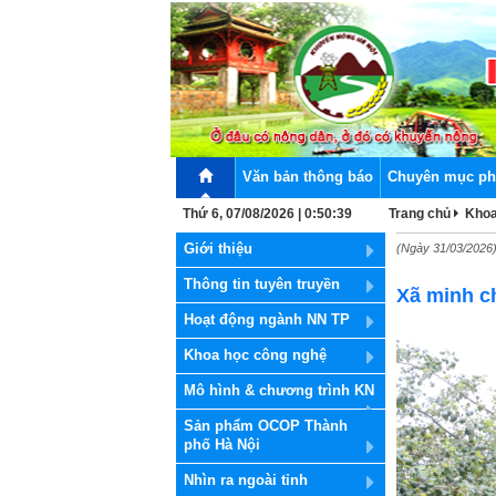
Văn bản thông báo
Chuyên mục ph
Thứ 6, 07/08/2026 | 0:50:39
Trang chủ
Khoa
Giới thiệu
(Ngày 31/03/2026
Thông tin tuyên truyền
Xã minh c
Hoạt động ngành NN TP
Khoa học công nghệ
Mô hình & chương trình KN
Sản phẩm OCOP Thành
phố Hà Nội
Nhìn ra ngoài tỉnh