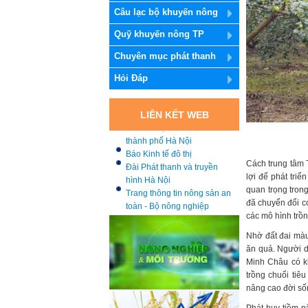
Câu lạc bộ khuyến nông
Quỹ khuyến nông TP
Chuyên mục phát thanh
Hỏi Đáp
Báo nhân dân
LIÊN KẾT WEB
Sở Kế hoạch và đầu tư
thành phố Hà Nội
Báo Kinh tế đô thị
Đài Phát thanh và truyền
Cách trung tâm 
hình Hà Nội
lợi để phát triể
Trang thông tin nông sản an
quan trọng tron
toàn - Bộ nông nghiệp
đã chuyển đổi cơ
Trung tâm Khuyến nông
các mô hình trồn
Quốc Gia
Nhờ đất đai màu 
Trung tâm Khuyến nông
ăn quả. Người dâ
tỉnh Bắc Giang
Minh Châu có kh
Cục chăn nuôi
trồng chuối tiê
Cục trồng trọt
nâng cao đời số
Liên hiệp các Hội Khoa học
và Kỹ thuật Hà Nội