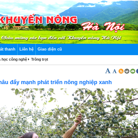
át thanh
Liên hệ
Giao diện cũ
 học công nghệ
Trồng trọt
)
hâu đẩy mạnh phát triển nông nghiệp xanh