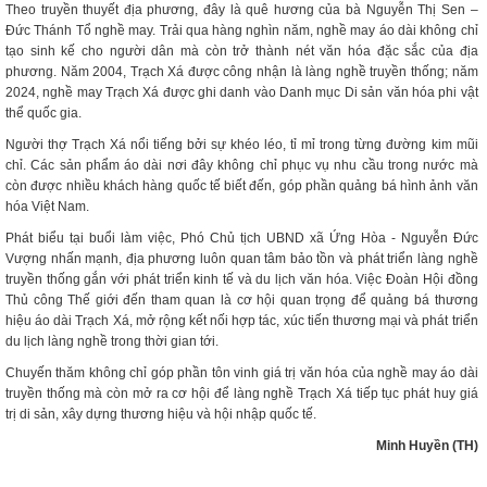
Theo truyền thuyết địa phương, đây là quê hương của bà Nguyễn Thị Sen –
Đức Thánh Tổ nghề may. Trải qua hàng nghìn năm, nghề may áo dài không chỉ
tạo sinh kế cho người dân mà còn trở thành nét văn hóa đặc sắc của địa
phương. Năm 2004, Trạch Xá được công nhận là làng nghề truyền thống; năm
2024, nghề may Trạch Xá được ghi danh vào Danh mục Di sản văn hóa phi vật
thể quốc gia.
Người thợ Trạch Xá nổi tiếng bởi sự khéo léo, tỉ mỉ trong từng đường kim mũi
chỉ. Các sản phẩm áo dài nơi đây không chỉ phục vụ nhu cầu trong nước mà
còn được nhiều khách hàng quốc tế biết đến, góp phần quảng bá hình ảnh văn
hóa Việt Nam.
Phát biểu tại buổi làm việc, Phó Chủ tịch UBND xã Ứng Hòa - Nguyễn Đức
Vượng nhấn mạnh, địa phương luôn quan tâm bảo tồn và phát triển làng nghề
truyền thống gắn với phát triển kinh tế và du lịch văn hóa. Việc Đoàn Hội đồng
Thủ công Thế giới đến tham quan là cơ hội quan trọng để quảng bá thương
hiệu áo dài Trạch Xá, mở rộng kết nối hợp tác, xúc tiến thương mại và phát triển
du lịch làng nghề trong thời gian tới.
Chuyến thăm không chỉ góp phần tôn vinh giá trị văn hóa của nghề may áo dài
truyền thống mà còn mở ra cơ hội để làng nghề Trạch Xá tiếp tục phát huy giá
trị di sản, xây dựng thương hiệu và hội nhập quốc tế.
Minh Huyền (TH)