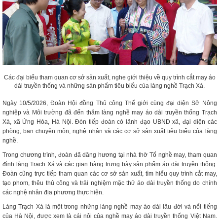
Các đại biểu tham quan cơ sở sản xuất, nghe giới thiệu về quy trình cắt may áo
dài truyền thống và những sản phẩm tiêu biểu của làng nghề Trạch Xá.
Ngày 10/5/2026, Đoàn Hội đồng Thủ công Thế giới cùng đại diện Sở Nông
nghiệp và Môi trường đã đến thăm làng nghề may áo dài truyền thống Trạch
Xá, xã Ứng Hòa, Hà Nội. Đón tiếp đoàn có lãnh đạo UBND xã, đại diện các
phòng, ban chuyên môn, nghệ nhân và các cơ sở sản xuất tiêu biểu của làng
nghề.
Trong chương trình, đoàn đã dâng hương tại nhà thờ Tổ nghề may, tham quan
đình làng Trạch Xá và các gian hàng trưng bày sản phẩm áo dài truyền thống.
Đoàn cũng trực tiếp tham quan các cơ sở sản xuất, tìm hiểu quy trình cắt may,
tạo phom, thêu thủ công và trải nghiệm mặc thử áo dài truyền thống do chính
các nghệ nhân địa phương thực hiện.
Làng Trạch Xá là một trong những làng nghề may áo dài lâu đời và nổi tiếng
của Hà Nội, được xem là cái nôi của nghề may áo dài truyền thống Việt Nam.